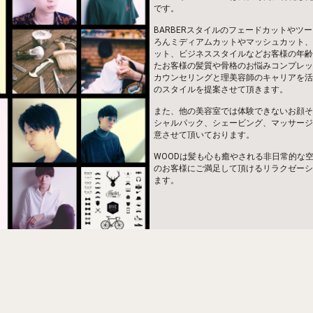
です。
BARBERスタイルのフェードカットやツ
ろんミディアムカットやマッシュカット、
ット、ビジネススタイルなどお客様の年齢
たお客様の髪質や骨格のお悩みコンプレッ
カウンセリングと理美容師のキャリアを活
のスタイルを提案させて頂きます。
また、他の美容室では体験できないお顔そ
シャルパック、シェービング、マッサージ
意させて頂いております。
WOODは髪も心も癒やされる非日常的な
のお客様にご満足して頂けるリラクゼーシ
ます。
大東市.個室で人気なヘアサロ
ラクゼーションサロン
個室.半個室で隣りの人が気にならず、ゆ
だけの空間になっております。