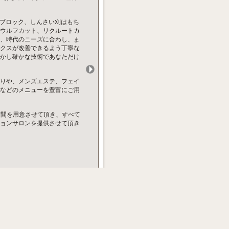
ーブロック、しんさい刈はもち
ウルフカット、リクルートカ
、時代のニーズに合わし、ま
クスが改善できるよう丁寧な
かし確かな技術であなただけ
りや、メンズエステ、フェイ
などのメニューを豊富にご用
空間を用意させて頂き、すべて
ョンサロンを提供させて頂き
ン/お顔そりもできるリ
ったりと施術を受けられる自分