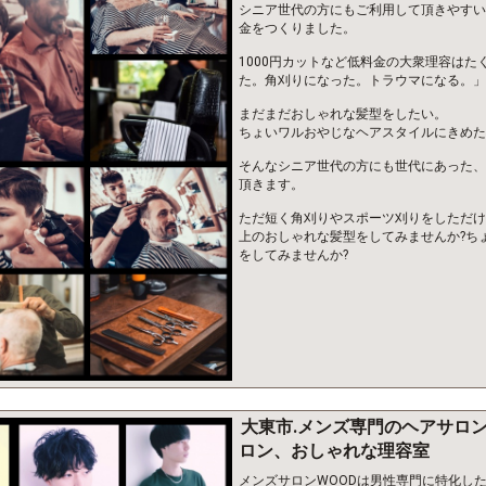
シニア世代の方にもご利用して頂きやすい
金をつくりました。
1000円カットなど低料金の大衆理容は
た。角刈りになった。トラウマになる。」
まだまだおしゃれな髪型をしたい。
ちょいワルおやじなヘアスタイルにきめた
そんなシニア世代の方にも世代にあった、
頂きます。
ただ短く角刈りやスポーツ刈りをしただけ
上のおしゃれな髪型をしてみませんか?ち
をしてみませんか?
大東市.メンズ専門のヘアサロ
ロン、おしゃれな理容室
メンズサロンWOODは男性専門に特化し