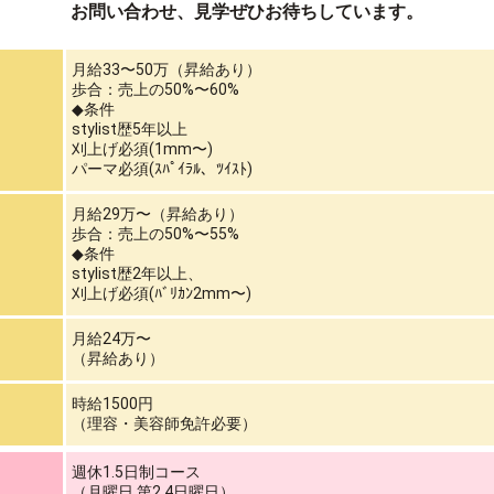
お問い合わせ、見学ぜひお待ちしています。
月給33〜50万（昇給あり）
歩合：売上の50%〜60%
◆条件
stylist歴5年以上
刈上げ必須(1mm〜)
パーマ必須(ｽﾊﾟｲﾗﾙ、ﾂｲｽﾄ)
月給29万〜（昇給あり）
歩合：売上の50%〜55%
◆条件
stylist歴2年以上、
刈上げ必須(ﾊﾞﾘｶﾝ2mm〜)
月給24万〜
（昇給あり）
時給1500円
（理容・美容師免許必要）
週休1.5日制コース
（月曜日.第2.4日曜日）