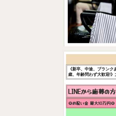
《新卒、中途、ブランクあ
歳、年齢問わず大歓迎!》
LINEから応募の
◎お祝い金 最大10万円