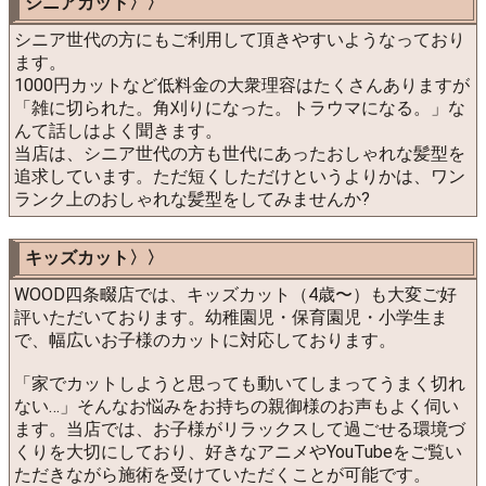
シニアカット〉〉
シニア世代の方にもご利用して頂きやすいようなっており
ます。
1000円カットなど低料金の大衆理容はたくさんありますが
「雑に切られた。角刈りになった。トラウマになる。」な
んて話しはよく聞きます。
当店は、シニア世代の方も世代にあったおしゃれな髪型を
追求しています。ただ短くしただけというよりかは、ワン
ランク上のおしゃれな髪型をしてみませんか?
キッズカット〉〉
WOOD四条畷店では、キッズカット（4歳〜）も大変ご好
評いただいております。幼稚園児・保育園児・小学生ま
で、幅広いお子様のカットに対応しております。
「家でカットしようと思っても動いてしまってうまく切れ
ない…」そんなお悩みをお持ちの親御様のお声もよく伺い
ます。当店では、お子様がリラックスして過ごせる環境づ
くりを大切にしており、好きなアニメやYouTubeをご覧い
ただきながら施術を受けていただくことが可能です。