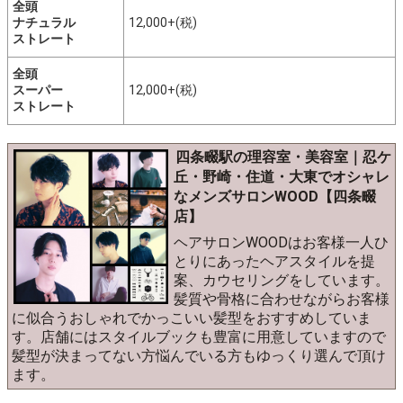
全頭
ナチュラル
12,000+(税)
ストレート
全頭
スーパー
12,000+(税)
ストレート
四条畷駅の理容室・美容室｜忍ケ
丘・野崎・住道・大東でオシャレ
なメンズサロンWOOD【四条畷
店】
ヘアサロンWOODはお客様一人ひ
とりにあったヘアスタイルを提
案、カウセリングをしています。
髪質や骨格に合わせながらお客様
に似合うおしゃれでかっこいい髪型をおすすめしていま
す。店舗にはスタイルブックも豊富に用意していますので
髪型が決まってない方悩んでいる方もゆっくり選んで頂け
ます。